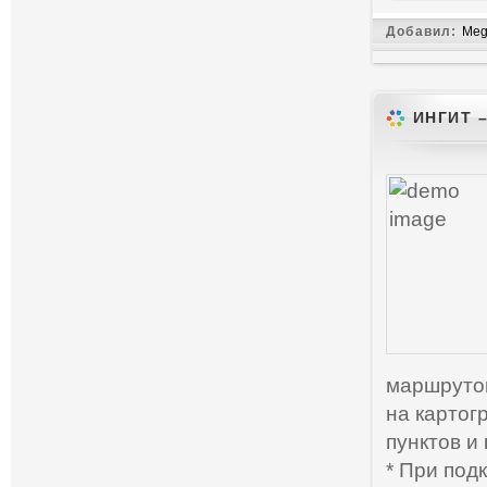
Добавил:
Meg
ИНГИТ 
маршрутов
на картог
пунктов и
* При под