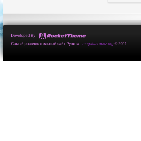
Developed By
Самый развлекательный сайт Рунета -
megalaiv.ucoz.org
© 2011