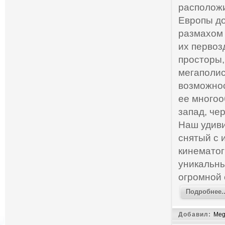
расположи
Европы до
размахом 
их первоз
просторы,
мегаполис
возможнос
ее многоо
запад, че
Наш удив
снятый с 
кинематог
уникальны
огромной 
Подробнее..
Добавил:
Meg