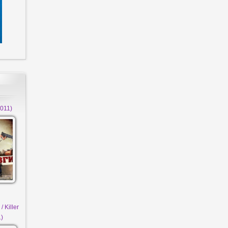
011)
 Killer
1)