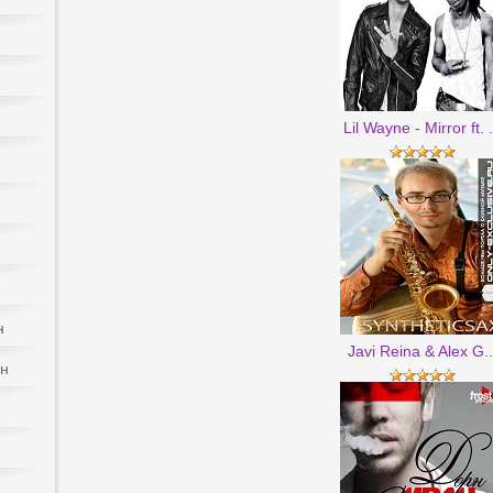
Lil Wayne - Mirror ft. .
н
Javi Reina & Alex G..
йн