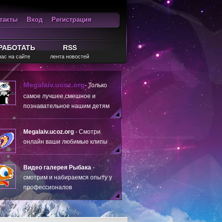
такты
Вход
Регистрация
ход
RSS
РАБОТАТЬ
RSS
нас на сайте
лента новостей
Megalaiv.ucoz.org
- Только
самое лучшее,смешное и
познавательное нашим детям
Megalaiv.ucoz.org
- Смотри
онлайн ваши любимые клипы
Видео галерея Рыбака
-
смотрим и набираемся опыту у
профессионалов