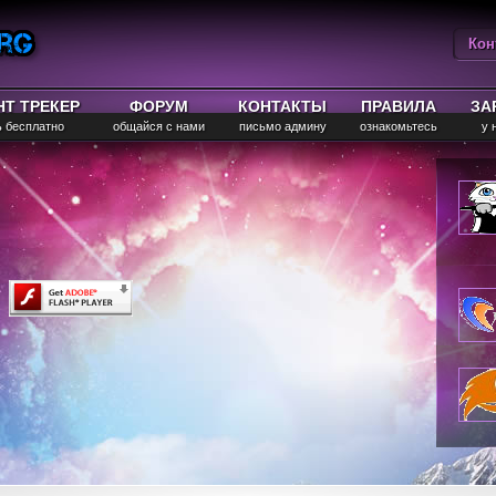
Кон
Вы
НТ ТРЕКЕР
ФОРУМ
КОНТАКТЫ
ПРАВИЛА
ЗА
ь бесплатно
общайся с нами
письмо админу
ознакомьтесь
у 