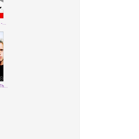
-...
h...