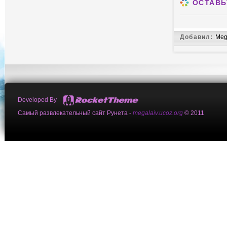
ОСТАВЬ
Добавил:
Meg
Developed By
Самый развлекательный сайт Рунета -
megalaiv.ucoz.org
© 2011