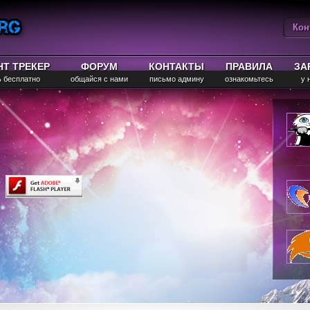
Кон
Вы
НТ ТРЕКЕР
ФОРУМ
КОНТАКТЫ
ПРАВИЛА
ЗА
ь бесплатно
общайся с нами
письмо админу
ознакомьтесь
у 