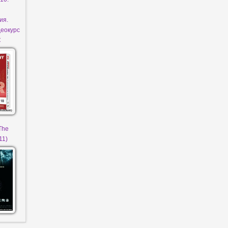
ия.
еокурс
C
The
11)