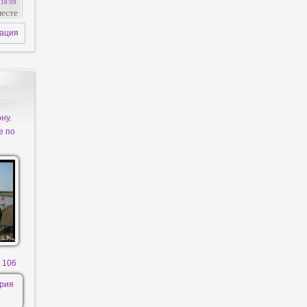
зация
ну.
е по
 106