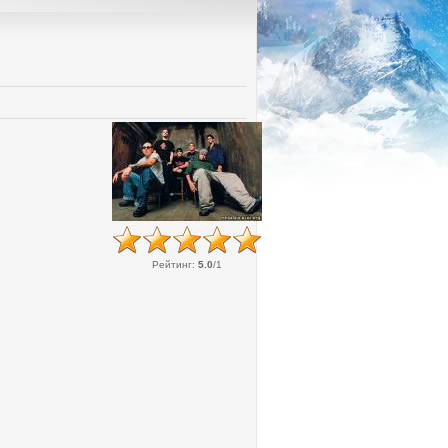
Рейтинг
:
5.0
/
1