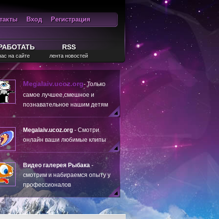
такты
Вход
Регистрация
ход
RSS
РАБОТАТЬ
RSS
нас на сайте
лента новостей
Megalaiv.ucoz.org
- Только
самое лучшее,смешное и
познавательное нашим детям
Megalaiv.ucoz.org
- Смотри
онлайн ваши любимые клипы
Видео галерея Рыбака
-
смотрим и набираемся опыту у
профессионалов