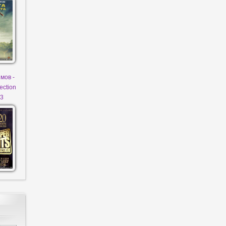
мов -
ection
P3