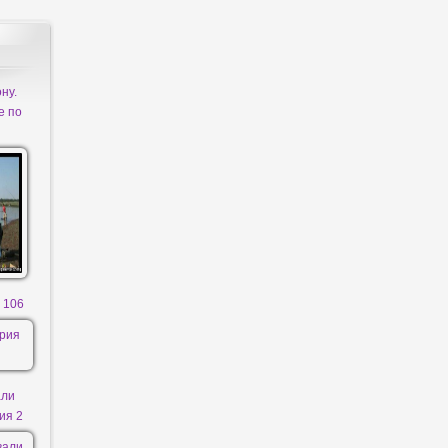
ну.
е по
 106
али
ия 2