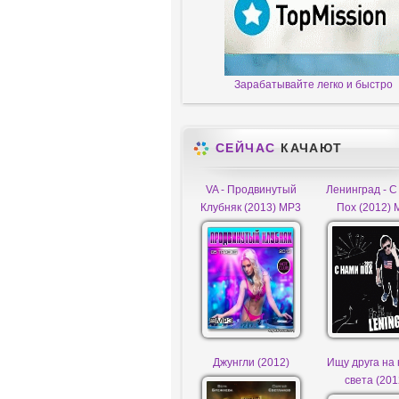
Зарабатывайте легко и быстро
СЕЙЧАС
КАЧАЮТ
VA - Продвинутый
Ленинград - С
Клубняк (2013) MP3
Пох (2012) 
Джунгли (2012)
Ищу друга на 
света (201