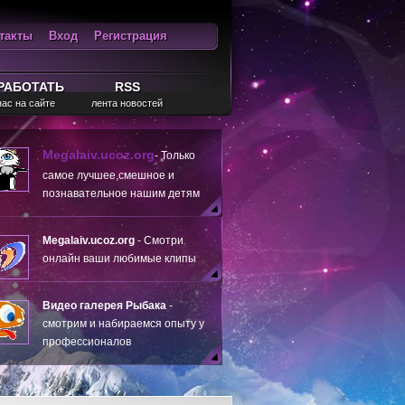
такты
Вход
Регистрация
ход
RSS
РАБОТАТЬ
RSS
нас на сайте
лента новостей
Megalaiv.ucoz.org
- Только
самое лучшее,смешное и
познавательное нашим детям
Megalaiv.ucoz.org
- Смотри
онлайн ваши любимые клипы
Видео галерея Рыбака
-
смотрим и набираемся опыту у
профессионалов