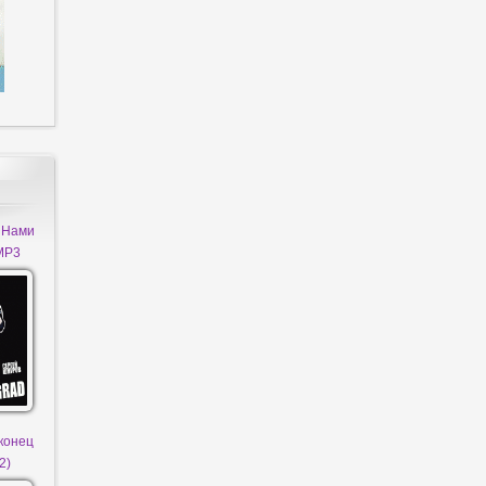
 Нами
MP3
конец
2)