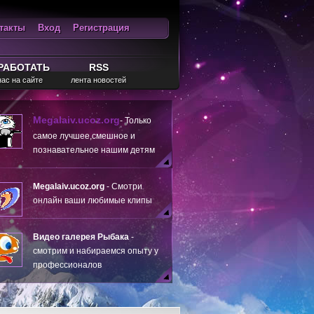
такты
Вход
Регистрация
ход
RSS
РАБОТАТЬ
RSS
нас на сайте
лента новостей
Megalaiv.ucoz.org
- Только
самое лучшее,смешное и
познавательное нашим детям
Megalaiv.ucoz.org
- Смотри
онлайн ваши любимые клипы
Видео галерея Рыбака
-
смотрим и набираемся опыту у
профессионалов