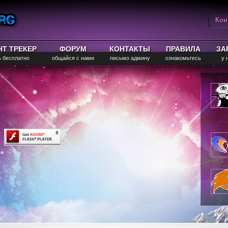
Кон
Вы
НТ ТРЕКЕР
ФОРУМ
КОНТАКТЫ
ПРАВИЛА
ЗА
ь бесплатно
общайся с нами
письмо админу
ознакомьтесь
у 