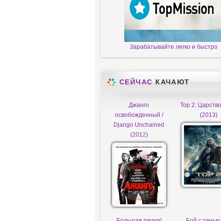
Зарабатывайте легко и быстро
СЕЙЧАС
КАЧАЮТ
Джанго
Тор 2: Царств
освобожденный /
(2013)
Django Unchained
(2012)
Большая ржака!
Бой с тенью