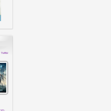
о тьмы
 3D: