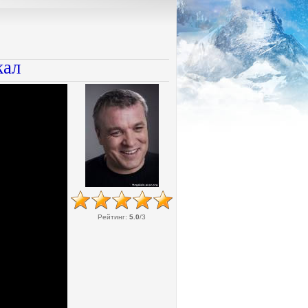
кал
Рейтинг
:
5.0
/
3