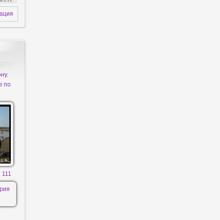
зация
ну.
е по
 111