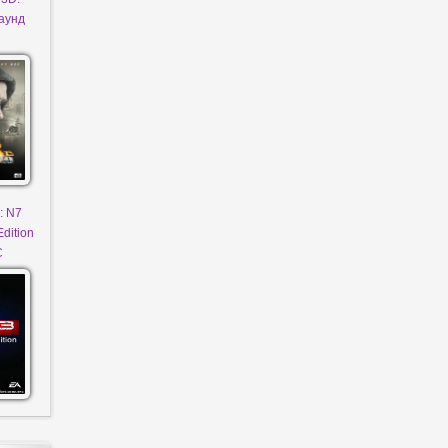
аунд
: N7
Edition
C