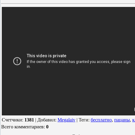
Счетчики
:
1381
|
Добавил
:
Megalaiv
|
Теги
:
бесплатно
,
пацаны
,
к
Всего комментариев
:
0