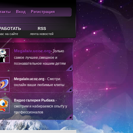
такты
Вход
Регистрация
ход
RSS
РАБОТАТЬ
RSS
нас на сайте
лента новостей
Megalaiv.ucoz.org
- Только
самое лучшее,смешное и
познавательное нашим детям
Megalaiv.ucoz.org
- Смотри
онлайн ваши любимые клипы
Видео галерея Рыбака
-
смотрим и набираемся опыту у
профессионалов