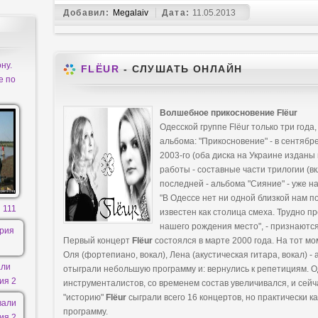
Добавил:
Megalaiv
Дата:
11.05.2013
ну.
FLЁUR
- СЛУШАТЬ ОНЛАЙН
е по
Волшебное прикосновение Flёur
Одесской группе Flёur только три года
альбома: "Прикосновение" - в сентябре
2003-го (оба диска на Украине издан
работы - составные части трилогии (в
последней - альбома "Сияние" - уже на
"В Одессе нет ни одной близкой нам по
 111
известен как столица смеха. Трудно 
нашего рождения место", - признаются
Первый концерт
Flёur
состоялся в марте 2000 года. На тот м
Оля (фортепиано, вокал), Лена (акустическая гитара, вокал) -
али
отыграли небольшую программу и: вернулись к репетициям. 
ия 2
инструменталистов, со временем состав увеличивался, и сейча
"историю"
Flёur
сыграли всего 16 концертов, но практически 
программу.