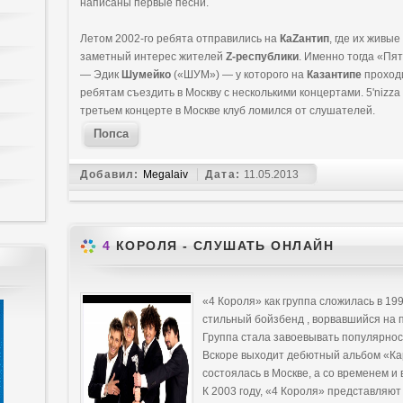
написаны первые песни.
Летом 2002-го ребята отправились на
КаZантип
, где их живы
заметный интерес жителей
Z-республики
. Именно тогда «Пя
— Эдик
Шумейко
(«ШУМ») — у которого на
Казантипе
проходи
ребятам съездить в Москву с несколькими концертами. 5'nizz
третьем концерте в Москве клуб ломился от слушателей.
Попса
Добавил:
Megalaiv
Дата:
11.05.2013
4
КОРОЛЯ - СЛУШАТЬ ОНЛАЙН
«4 Короля» как группа сложилась в 19
стильный бойзбенд , ворвавшийся на 
Группа стала завоевывать популярнос
Вскоре выходит дебютный альбом «Ка
состоялась в Москве, а со временем и 
К 2003 году, «4 Короля» представляют