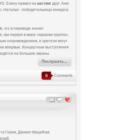
XS. Елену привел на
кастинг
друг. Аню
. Наталья - победительница конкурса
on
, что в переводе значит
, как первая в мире «караоке-группа».
овым сопровождением, и зрители могут
сню впервые. Концертные выступления
водятся на большие экраны.
Послушать...
0
Comments
та Горюк, Даниил Мацейчук.
ский.