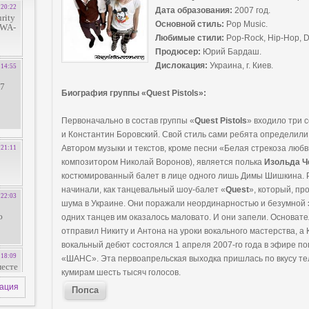
Дата образования:
2007 год.
Основной стиль:
Pop Music.
Любимые стили:
Pop-Rock, Hip-Hop, D
Продюсер:
Юрий Бардаш.
Дислокация:
Украина, г. Киев.
Биография группы «Quest Pistols»:
Первоначально в состав группы «
Quest Pistols
» входило три 
и Константин Боровский. Свой стиль сами ребята определили 
Автором музыки и текстов, кроме песни «Белая стрекоза люб
композитором Николай Воронов), является полька
Изольда Ч
костюмированный балет в лице одного лишь Димы Шишкина. Р
начинали, как танцевальный шоу-балет «
Quest
», который, пр
шума в Украине. Они поражали неординарностью и безумной
одних танцев им оказалось маловато. И они запели. Основа
отправил Никиту и Антона на уроки вокального мастерства, а
вокальный дебют состоялся 1 апреля 2007-го года в эфире п
«ШАНС». Эта первоапрельская выходка пришлась по вкусу т
кумирам шесть тысяч голосов.
зация
Попса