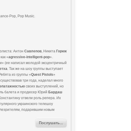
ance-Pop, Pop Music.
солиста: Антон
Савлепов
, Никита
Горюк
как «
agressive-intelligent-pop
».
ви» (ее написал молодой эксцентричный
етха
. Так же на шоу группы выступает
ебята из группы «
Quest Pistols
»
осуществовав три года, наделал много
эпатажностью
своих выступлений, но
тель балета и продюсер Юрий
Бардаш
 Константину отвели роль репера. Их
опулярного украинского телешоу
елезрителям, подарившим новым
Послушать...