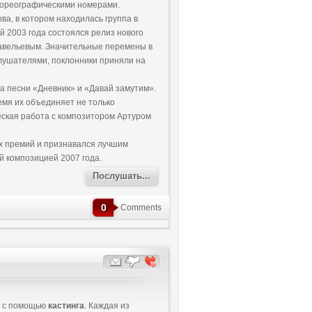
хореографическими номерами.
а, в котором находилась группа в
ой 2003 года состоялся релиз нового
Савельевым. Значительные перемены в
лушателями, поклонники приняли на
на песни «Дневник» и «Давай замутим».
ремя их объединяет не только
еская работа с композитором Артуром
х премий и признавался лучшим
й композицией 2007 года.
Послушать...
0
Comments
а с помощью
кастинга
. Каждая из