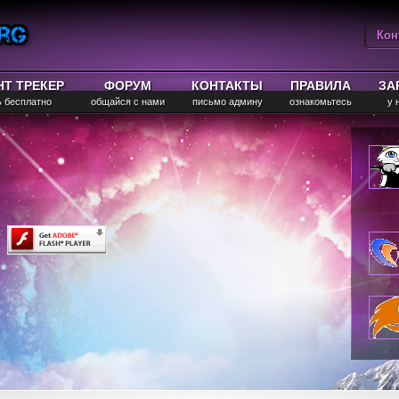
Кон
Вы
НТ ТРЕКЕР
ФОРУМ
КОНТАКТЫ
ПРАВИЛА
ЗА
ь бесплатно
общайся с нами
письмо админу
ознакомьтесь
у 