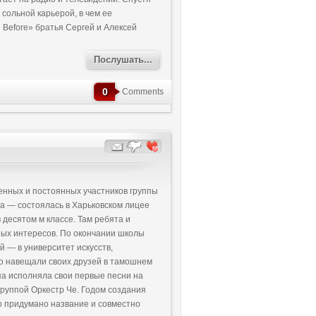
 сольной карьерой, в чем ее
Before» братья Сергей и Алексей
Послушать...
0
Comments
енных и постоянных участников группы
а — состоялась в Харьковском лицее
 десятом м классе. Там ребята и
ных интересов. По окончании школы
й — в университет искусств,
о навещали своих друзей в тамошнем
а исполняла свои первые песни на
группой Оркестр Че. Годом создания
ло придумано название и совместно