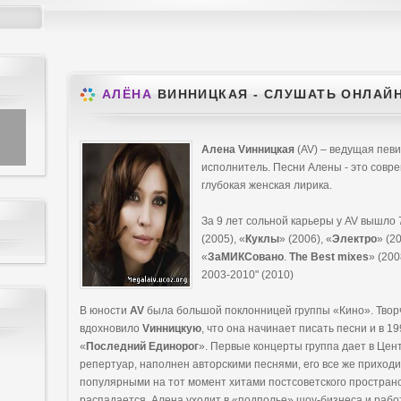
АЛЁНА
ВИННИЦКАЯ - СЛУШАТЬ ОНЛАЙ
Алена Vинницкая
(AV) – ведущая певи
исполнитель. Песни Алены - это сов
глубокая женская лирика.
За 9 лет сольной карьеры у AV вышло 
(2005), «
Куклы
» (2006), «
Электро
» (2
«
ЗаМИКСовано
.
The Best mixes
» (20
2003-2010" (2010)
В юности
AV
была большой поклонницей группы «Кино». Творч
вдохновило
Vинницкую
, что она начинает писать песни и в 19
«
Последний Единорог
». Первые концерты группа дает в Цен
репертуар, наполнен авторскими песнями, его все же приход
популярными на тот момент хитами постсоветского пространст
распадается, Алена уходит в «подполье» шоу-бизнеса и рабо