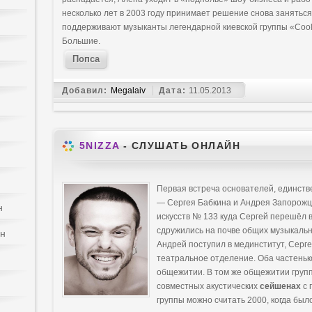
несколько лет в 2003 году принимает решение снова заняться
поддерживают музыканты легендарной киевской группы «Cool 
Большие.
Попса
Добавил:
Megalaiv
Дата:
11.05.2013
5NIZZA
- СЛУШАТЬ ОНЛАЙН
Первая встреча основателей, единств
— Сергея Бабкина и Андрея Запорожц
н
искусств № 133 куда Сергей перешёл в
сдружились на почве общих музыкаль
йн
Андрей поступил в мединститут, Серге
театральное отделение. Оба частеньк
общежитии. В том же общежитии групп
совместных акустических
сейшенах
с 
группы можно считать 2000, когда бы