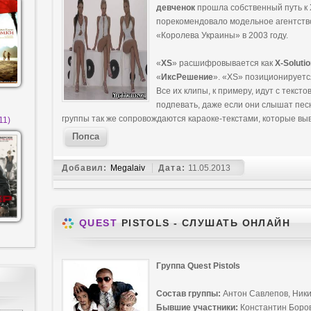
девченок
прошла собственный путь к 
порекомендовало модельное агентство
«Королева Украины» в 2003 году.
«
XS
» расшифровывается как
X-Soluti
«
ИксРешение
». «XS» позиционируется
Все их клипы, к примеру, идут с текст
подпевать, даже если они слышат пе
группы так же сопровождаются караоке-текстами, которые вы
11)
Попса
Добавил:
Megalaiv
Дата:
11.05.2013
QUEST
PISTOLS - СЛУШАТЬ ОНЛАЙН
Группа Quest Pistols
Состав группы:
Антон Савлепов, Ники
Бывшие участники:
Константин Боров