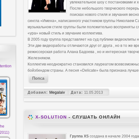
увлекательное шоу с постановками и 
После небольшого творческого перерыв
поисках нового стиля и звучания весн
сингла «Имена», написанного участником группы Николаем 
музыкальном стиле группы были положительно восприняты с
«ура» новый стиль и звучание коллектива.
В 2005 году группа представляет на суд публики видеоклипы 
Эти две видеоработы отличаются друг от друга , но в то же в
режиссерская работа Алана Бадоева , но и интересная творч
Железняком.
Коллектив неоднократно становился лауреатом всевозможны
tention
бойзбендом страны. А песня «Delicate» была признана лучше
Попса
Добавил:
Megalaiv
Дата:
11.05.2013
X-SOLUTION
- СЛУШАТЬ ОНЛАЙН
The
2011)
Группа XS
создана в начале 2004 год