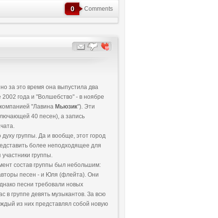
0
Comments
, но за это время она выпустила два
 2002 года и "Волшебство" - в ноябре
ы компанией "Лавина
Мьюзик
"). Эти
ключающей 40 песен), а запись
чата.
 духу группы. Да и вообще, этот город
представить более неподходящее для
 участники группы.
омент состав группы был небольшим:
 авторы песен - и Юля (флейта). Они
Однако песни требовали новых
с в группе девять музыкантов. За всю
каждый из них представлял собой новую