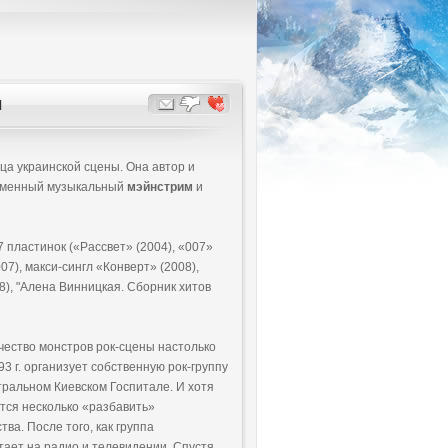
Н
ца украинской сцены. Она автор и
ременный музыкальный
мэйнстрим
и
7 пластинок («Рассвет» (2004), «007»
007), макси-сингл «Конверт» (2008),
08), "Алена Винницкая. Сборник хитов
ество монстров рок-сцены настолько
93 г. организует собственную рок-группу
тральном Киевском Госпитале. И хотя
ится несколько «разбавить»
ва. После того, как группа
тает на радио и телевидении. Спустя