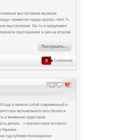
е пляжные выступления вызвали
тницу» приметил лидер группы «W.K.?»
ли выступления. Он-то и предложил
a приняли приглашение и уже на втором-
Послушать...
0
Comments
98 году и являла собой современный и
просторы музыкального шоу-бизнеса .
ть и внимание аудитории.
рты деньги…» презентация которого
в Украине.
 на суд публики полноценное