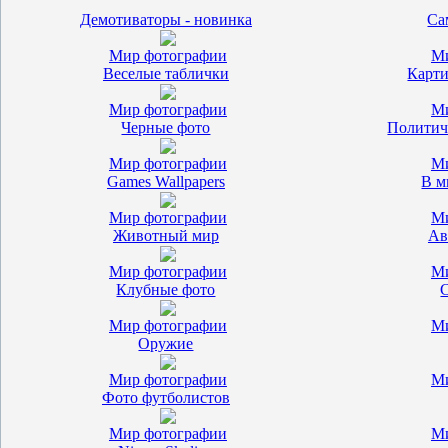
Демотиваторы - новинка
Са
Мир фотографии
Ми
Веселые таблички
Карти
Мир фотографии
Ми
Черные фото
Политич
Мир фотографии
Ми
Games Wallpapers
В м
Мир фотографии
Ми
Животный мир
Ав
Мир фотографии
Ми
Клубные фото
Мир фотографии
Ми
Оружие
Мир фотографии
Ми
Фото футболистов
Мир фотографии
Ми