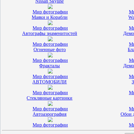
Nissan Skyline
Мир фотографии
Ми
Маяки и Корабли
Wa
Мир фотографии
Ми
Автографы знаменитостей
Демо
Мир фотографии
Ми
Огненные фото
Бл
Мир фотографии
Ми
Фракталы
Демо
Мир фотографии
Ми
АВТОМОБИЛИ
З
Мир фотографии
Ми
Стеклянные картинки
Мир фотографии
Ми
Автоаэрография
Обои д
Мир фотографии
Ми