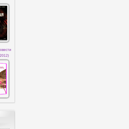
ровести
(2012)