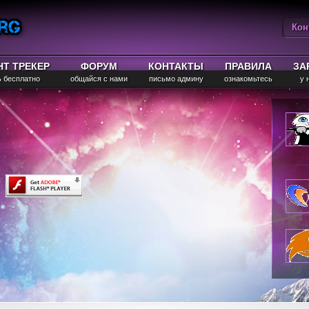
Кон
Вы
НТ ТРЕКЕР
ФОРУМ
КОНТАКТЫ
ПРАВИЛА
ЗА
ь бесплатно
общайся с нами
письмо админу
ознакомьтесь
у 