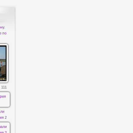
ну.
е по
 111
али
ия 2