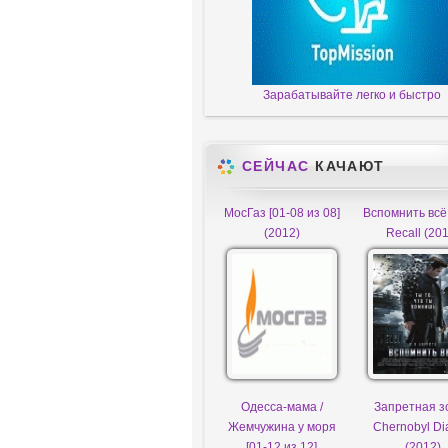
Зарабатывайте легко и быстро
СЕЙЧАС
КАЧАЮТ
МосГаз [01-08 из 08]
Вспомнить всё /
(2012)
Recall (20
Одесса-мама /
Запретная зо
Жемчужина у моря
Chernobyl Di
[01-12 из 12]
(2012)