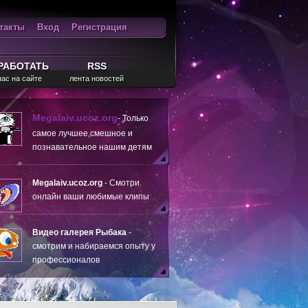
такты
Вход
Регистрация
ход
RSS
РАБОТАТЬ
RSS
нас на сайте
лента новостей
Megalaiv.ucoz.org
- Только
самое лучшее,смешное и
познавательное нашим детям
Megalaiv.ucoz.org
- Смотри
онлайн ваши любимые клипы
Видео галерея Рыбака
-
смотрим и набираемся опыту у
профессионалов