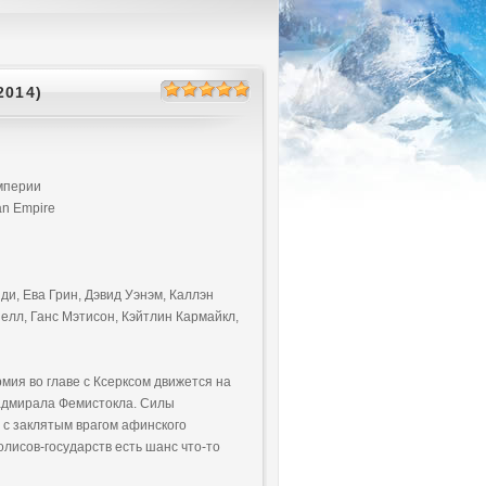
014)
мперии
an Empire
и, Ева Грин, Дэвид Уэнэм, Каллэн
елл, Ганс Мэтисон, Кэйтлин Кармайкл,
ия во главе с Ксерксом движется на
 адмирала Фемистокла. Силы
 с заклятым врагом афинского
лисов-государств есть шанс что-то