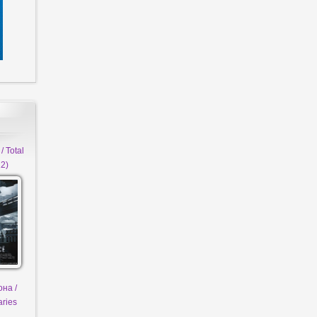
 Total
12)
на /
aries