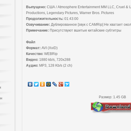
Выпущено:
США / Atmosphere Entertainment MM LLC, Cruel & U
Productions, Legendary Pictures, Warner Bros. Pictures
Продолжительность:
01:43:00
Озвучивание:
Дублированное [звук с CAMRip] Не хватает окол
Примечание:
Присутствуют вшитые китайские субтитры
Файл
Формат:
AVI (XviD)
Качество:
WEBRip
Видео:
1880 kb/s, 720x288
Аудио:
MP3, 128 Kb/s (2 ch)
н
Размер: 1.45 GB
йн