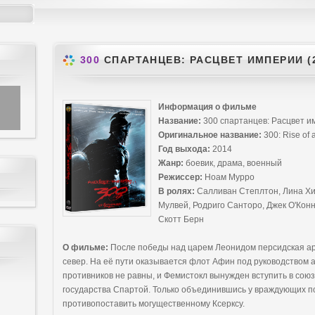
300
СПАРТАНЦЕВ: РАСЦВЕТ ИМПЕРИИ (2
Информация о фильме
Название:
300 спартанцев: Расцвет и
Оригинальное название:
300: Rise of 
Год выхода:
2014
Жанр:
боевик, драма, военный
Режиссер:
Ноам Мурро
В ролях:
Салливан Степлтон, Лина Хид
Мулвей, Родриго Санторо, Джек О'Конн
Скотт Берн
О фильме:
После победы над царем Леонидом персидская арм
север. На её пути оказывается флот Афин под руководством
противников не равны, и Фемистокл вынужден вступить в союз
государства Спартой. Только объединившись у враждующих по
противопоставить могущественному Ксерксу.