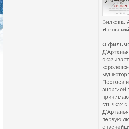
Вилкова, 
Янковский
О фильме
Д’Артанья
оказывает
королевск
мушкетеро
Портоса и
энергией 
принимают
стычках с
Д’Артанья
первую лю
опаснейшу