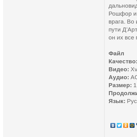
дальновид
Рошфор и 
врага. Во
пути Д’Ар
он их все
Файл
Качество
Видео:
Xv
Аудио:
AC
Размер:
1
Продолжи
Язык:
Рус