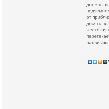
должны вы
подземном
от прибли
десять че
жестокая 
перетекае
надвигающ