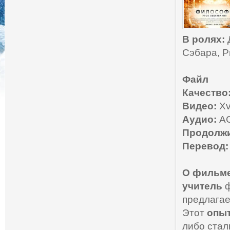
В ролях:
Д
Сэбара, Р
Файл
Качество
Видео:
Xv
Аудио:
AC
Продолжи
Перевод:
О фильме
учитель
ф
предлагае
Этот
опы
либо стал