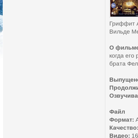
Гриффит 
Вильде Ме
О фильм
когда его
брата Фел
Выпущен
Продолжи
Озвучива
Файл
Формат:
A
Качество
Видео:
16