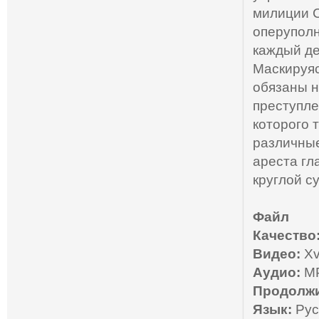
милиции С
оперупол
каждый де
Маскируяс
обязаны н
преступле
которого 
различные
ареста гл
круглой с
Файл
Качество
Видео:
Xv
Аудио:
MP
Продолжи
Язык:
Рус