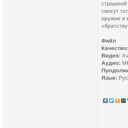
страшной 
смогут то
оружие и 
«братству
Файл
Качество
Видео:
Xv
Аудио:
MP
Продолжи
Язык:
Рус