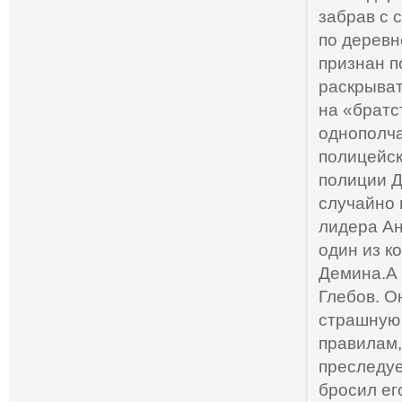
забрав с 
по деревн
признан п
раскрыват
на «братс
однополча
полицейск
полиции Д
случайно 
лидера Ан
один из к
Демина.А 
Глебов. О
страшную 
правилам,
преследуе
бросил ег