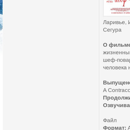
Ларивье, 
Сегура
О фильме
жизненный
шеф-повар
человека 
Выпущен
A Contraco
Продолжи
Озвучива
Файл
Формат:
A