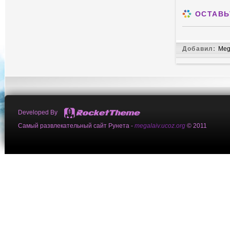
ОСТАВЬ
Добавил:
Meg
Developed By
Самый развлекательный сайт Рунета -
megalaiv.ucoz.org
© 2011