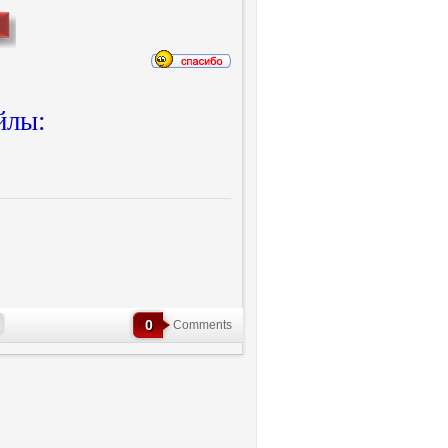
йлы:
0
Comments