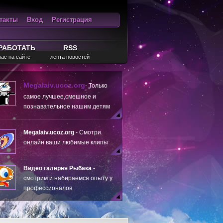
такты
Вход
Регистрация
ход
RSS
РАБОТАТЬ
RSS
нас на сайте
лента новостей
Megalaiv.ucoz.org
- Только
самое лучшее,смешное и
познавательное нашим детям
Megalaiv.ucoz.org
- Смотри
онлайн ваши любимые клипы
Видео галерея Рыбака
-
смотрим и набираемся опыту у
профессионалов