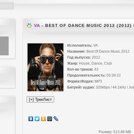
VA
- BEST OF DANCE MUSIC 2012 (2012)
Исполнитель:
VA
Название:
Best Of Dance Music 2012
Год выпуска:
2012
Жанр:
House, Dance, Club
Кол-во треков:
43
Продолжительность:
03:39:22
Формат/Кодек:
MP3
Битрейт аудио:
320kbps / 44.1kHz / Joi
Размер: 513.88 MB