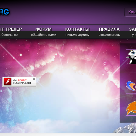
Кон
Вы
НТ ТРЕКЕР
ФОРУМ
КОНТАКТЫ
ПРАВИЛА
ЗА
ь бесплатно
общайся с нами
письмо админу
ознакомьтесь
у 