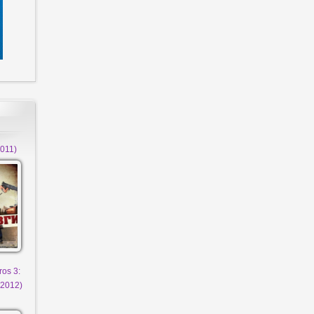
011)
ros 3:
(2012)