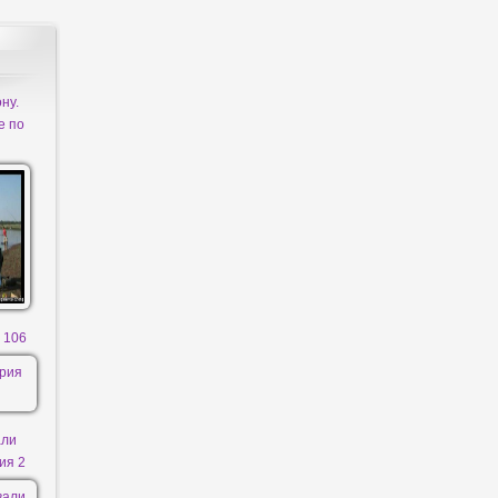
ну.
е по
 106
али
ия 2