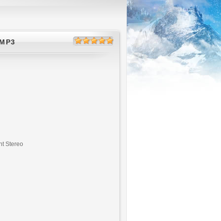
 MP3
nt Stereo