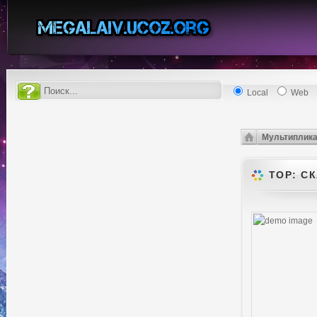
Local
Web
Мультиплик
ТОР: С