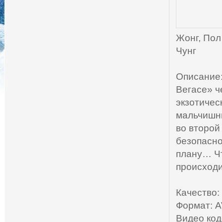
Жонг, Пол
Чунг
Описание:
Вегасе» ч
экзотичес
мальчишни
во второй
безопасно
плану… Чт
происходи
Качество:
Формат: A
Видео код