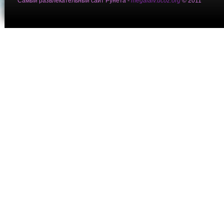
Самый развлекательный сайт Рунета -
megalaiv.ucoz.org
© 2011