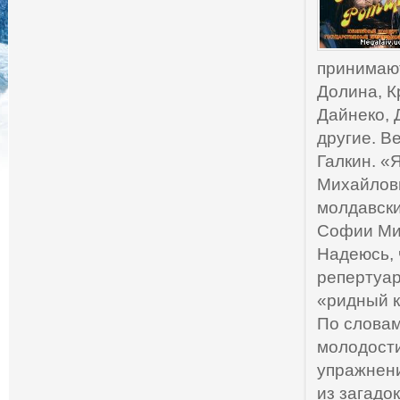
принимают
Долина, К
Дайнеко, 
другие. В
Галкин. «
Михайловн
молдавски
Софии Ми
Надеюсь, 
репертуар
«ридный к
По словам
молодости
упражнени
из загадо