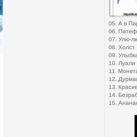
05. А в П
06. Пате
07. Улю-л
08. Холст
09. Улыбк
10. Луали
11. Монет
12. Дурма
13. Краси
14. Безра
15. Анана