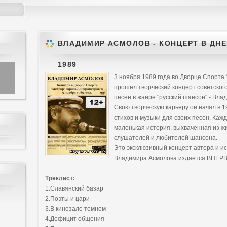
ВЛАДИМИР АСМОЛОВ - КОНЦЕРТ В ДН
1989
3 ноября 1989 года во Дворце Спорта
прошел творческий концерт советского
песен в жанре "русский шансон" - Вла
Свою творческую карьеру он начал в 1
стихов и музыки для своих песен. Ка
маленькая история, выхваченная из ж
слушателей и любителей шансона.
Это эксклюзивный концерт автора и и
Владимира Асмолова издается ВПЕР
Треклист:
1.Славянский базар
2.Поэты и цари
3.В кинозале темном
4.Дефицит общения