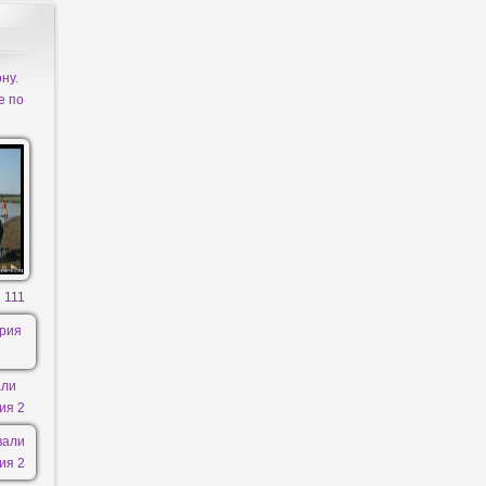
ну.
е по
 111
али
ия 2