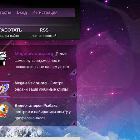
такты
Вход
Регистрация
ход
RSS
РАБОТАТЬ
RSS
нас на сайте
лента новостей
Megalaiv.ucoz.org
- Только
самое лучшее,смешное и
познавательное нашим детям
Megalaiv.ucoz.org
- Смотри
онлайн ваши любимые клипы
Видео галерея Рыбака
-
смотрим и набираемся опыту у
профессионалов