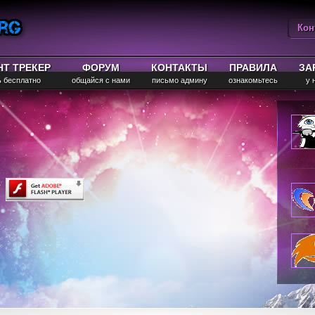
Кон
Вы
НТ ТРЕКЕР
ФОРУМ
КОНТАКТЫ
ПРАВИЛА
ЗА
ь бесплатно
общайся с нами
письмо админу
ознакомьтесь
у 