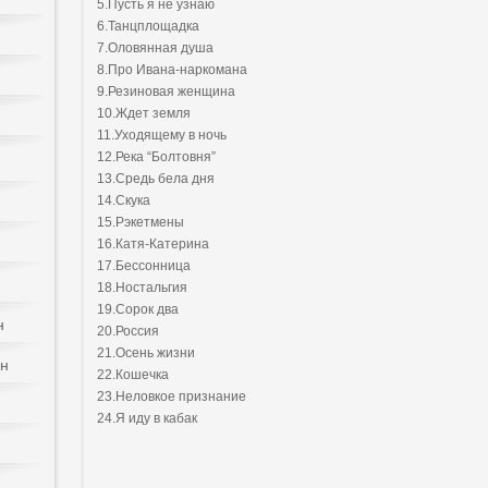
5.Пусть я не узнаю
6.Танцплощадка
7.Оловянная душа
8.Про Ивана-наркомана
9.Резиновая женщина
10.Ждет земля
11.Уходящему в ночь
12.Река “Болтовня”
13.Средь бела дня
14.Скука
15.Рэкетмены
16.Катя-Катерина
17.Бессонница
18.Ностальгия
19.Сорок два
н
20.Россия
21.Осень жизни
йн
22.Кошечка
23.Неловкое признание
24.Я иду в кабак