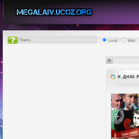
Local
Web
Видео архив
К
К ДНЮ 