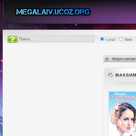
Local
Web
Видео архив
МАКSИМ