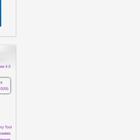
ка 4.0
ry Tool
грамма
вления