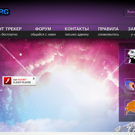
Кон
Вы
НТ ТРЕКЕР
ФОРУМ
КОНТАКТЫ
ПРАВИЛА
ЗА
ь бесплатно
общайся с нами
письмо админу
ознакомьтесь
у 