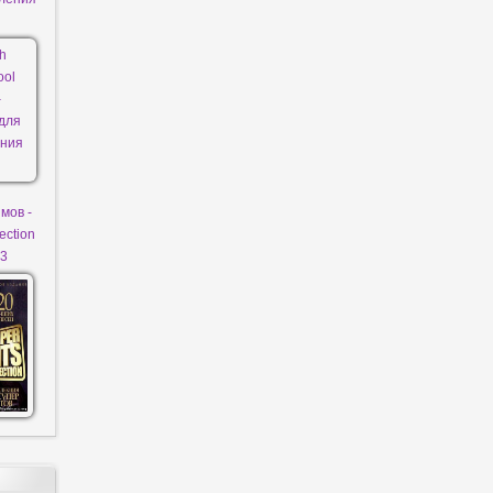
мов -
ection
P3