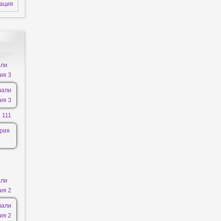
зация
али
ия 3
 111
али
ия 2