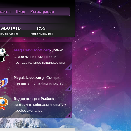
такты
Вход
Регистрация
ход
RSS
РАБОТАТЬ
RSS
нас на сайте
лента новостей
Megalaiv.ucoz.org
- Только
самое лучшее,смешное и
познавательное нашим детям
Megalaiv.ucoz.org
- Смотри
онлайн ваши любимые клипы
Видео галерея Рыбака
-
смотрим и набираемся опыту у
профессионалов