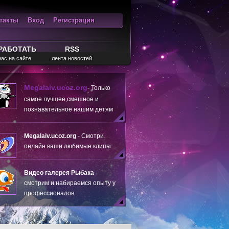
такты
Вход
Регистрация
ход
RSS
РАБОТАТЬ
RSS
нас на сайте
лента новостей
Megalaiv.ucoz.org
- Только
самое лучшее,смешное и
познавательное нашим детям
Megalaiv.ucoz.org
- Смотри
онлайн ваши любимые клипы
Видео галерея Рыбака
-
смотрим и набираемся опыту у
профессионалов