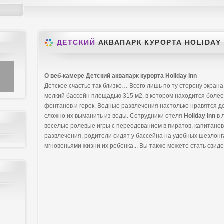
ДЕТСКИЙ
АКВАПАРК КУРОРТА HOLIDAY 
О веб-камере Детский аквапарк курорта Holiday Inn
Детское счастье так близко… Всего лишь по ту сторону экрана
мелкий бассейн площадью 315 м2, в котором находится более
фонтанов и горок. Водные развлечения настолько нравятся д
сложно их выманить из воды. Сотрудники отеля
Holiday Inn
в 
веселые ролевые игры с переодеванием в пиратов, капитанов, 
развлечения, родители сидят у бассейна на удобных шезлон
мгновеньями жизни их ребенка... Вы также можете стать свид