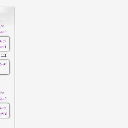
али
ия 3
 111
али
ия 2