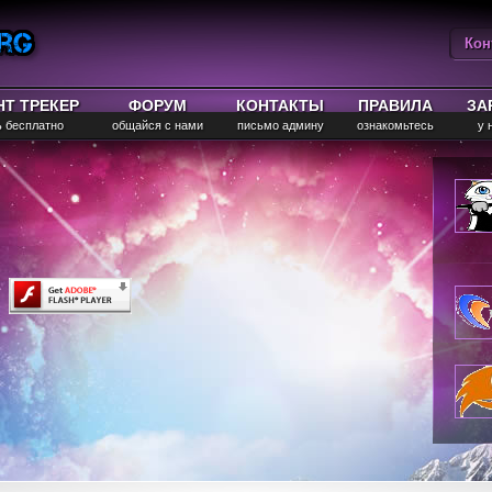
Кон
Вы
НТ ТРЕКЕР
ФОРУМ
КОНТАКТЫ
ПРАВИЛА
ЗА
ь бесплатно
общайся с нами
письмо админу
ознакомьтесь
у 