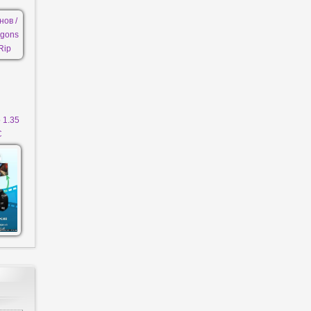
 1.35
C