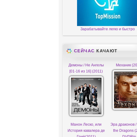
Зарабатывайте легко и быстро
СЕЙЧАС
КАЧАЮТ
Демоны / Не Ангелы
Механик (20
[01-16 из 16] (2011)
Манон Леско, или
Эра драконов /
История кавалера де
the Dragons (
Гриё(2011)
DVDRip