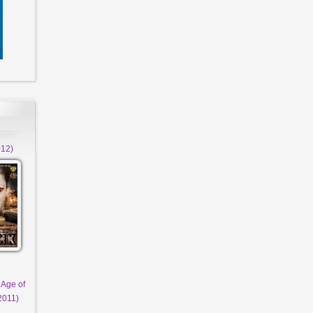
12)
 Age of
2011)