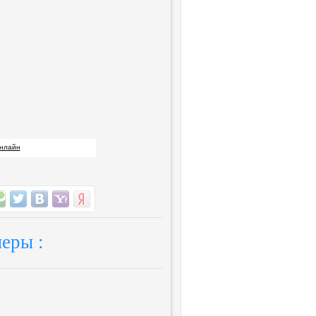
онлайн
еры :