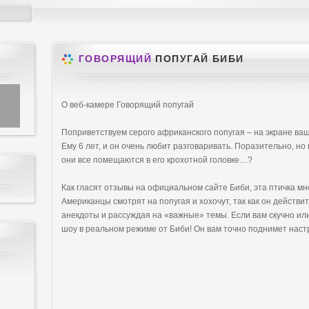
ГОВОРЯЩИЙ
ПОПУГАЙ БИБИ
О веб-камере Говорящий попугай
Поприветствуем серого африканского попугая – на экране ва
Ему 6 лет, и он очень любит разговаривать. Поразительно, но в
они все помещаются в его крохотной головке…?
Как гласят отзывы на официальном сайте Биби, эта птичка м
Американцы смотрят на попугая и хохочут, так как он действ
анекдоты и рассуждая на «важные» темы. Если вам скучно ил
шоу в реальном режиме от Биби! Он вам точно поднимет наст