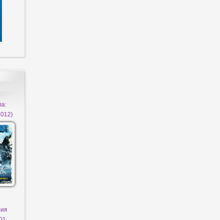
а:
012)
ния
01