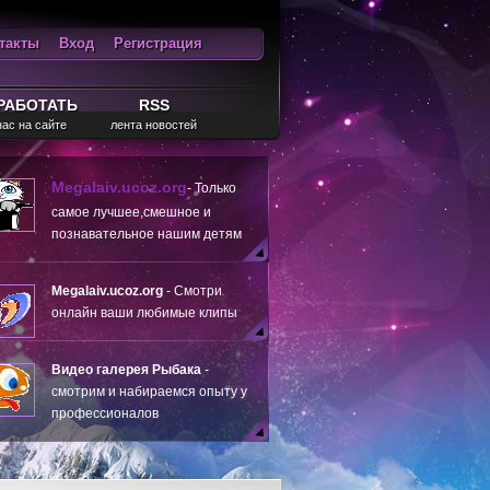
такты
Вход
Регистрация
ход
RSS
РАБОТАТЬ
RSS
нас на сайте
лента новостей
Megalaiv.ucoz.org
- Только
самое лучшее,смешное и
познавательное нашим детям
Megalaiv.ucoz.org
- Смотри
онлайн ваши любимые клипы
Видео галерея Рыбака
-
смотрим и набираемся опыту у
профессионалов