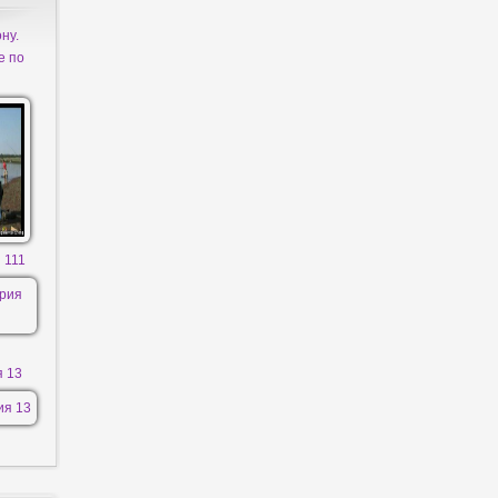
ну.
е по
 111
я 13