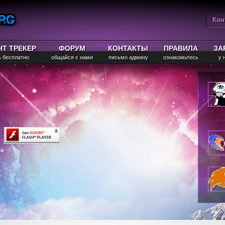
Кон
Вы
НТ ТРЕКЕР
ФОРУМ
КОНТАКТЫ
ПРАВИЛА
ЗА
ь бесплатно
общайся с нами
письмо админу
ознакомьтесь
у 