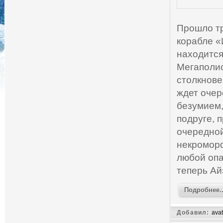
Прошло тр
корабле «
находится
Мегаполис
столкнове
ждет очер
безумием,
подруге, 
очередной
некроморф
любой опа
теперь Ай
Подробнее..
Добавил:
avat