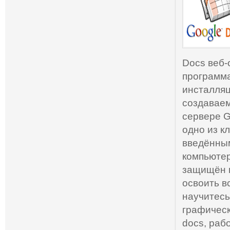
Docs веб-
программа
инсталляц
создаваем
сервере G
одно из к
введённы
компьютер
защищён 
освоить в
научитесь
графическ
docs, раб