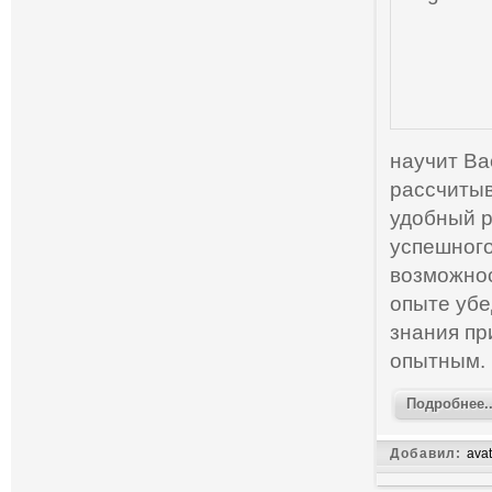
научит Ва
рассчитыв
удобный р
успешного
возможнос
опыте убе
знания пр
опытным.
Подробнее..
Добавил:
avat