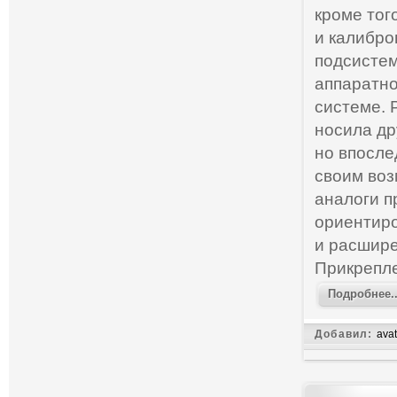
кроме тог
и калибро
подсистем
аппаратно
системе. 
носила др
но впосле
своим воз
аналоги п
ориентиро
и расшир
Прикрепл
Подробнее..
Добавил:
avat