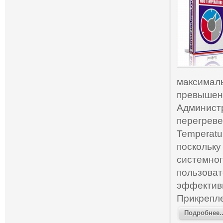
максималь
превышени
Администр
перегреве
Temperatu
поскольку
системног
пользоват
эффективн
Прикрепл
Подробнее..